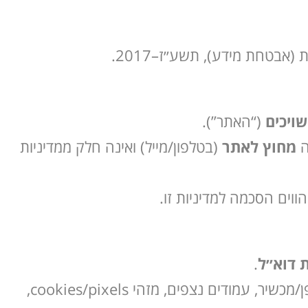
ויכים
(“האתר”).
מחוץ לאתר
(בטלפון/מייל) ואינה חלק ממדיניות
 דוא״ל
.
2.2 מידע טכני־אנליטי הנאסף באופן אוטומטי לצורכי מדידה ותפעול (כמקובל): כתובת IP, מאפייני דפדפן/מכשיר, עמודים נצפים, מזהי cookies/pixels,