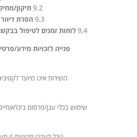
9.2
תיקון/מחיק
9.3
הסרת דיוור
–
9.4
לוחות זמנים לטיפול בבקשו
פנייה לזכויות מידע/פרטיות: [office@lotem-eng.co.il] · נושא: “בקשה לפי חוק ה
השירות אינו מיועד לקטינ
שימוש בכלי ענן/פרסום בינלאומיי
נוכל לעדכן מדיניות זו 