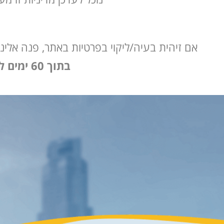
אם זיהית בעיה/ליקוי בפרטיות באתר, פנה אלינו דרך מייל @lotem-eng.co.il
בתוך 60 ימים לכל היותר