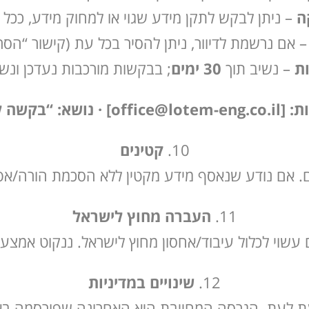
ה
– ניתן לבקש לתקן מידע שגוי או למחוק מידע, ככ
 אם נרשמת לדיוור, ניתן להסיר בכל עת (קישור “הסרה
ת
– נשיב תוך
30 ימים
; בבקשות מורכבות נעדכן ונ
גנת הפרטיות”.
קטינים
ים. אם נודע שנאסף מידע מקטין ללא הסכמת הורה/אפ
העברה מחוץ לישראל
ם עשוי לכלול עיבוד/אחסון מחוץ לישראל. ננקוט אמצע
שינויים במדיניות
מעת לעת. הגרסה המחייבת היא האחרונה שפורסמה בא